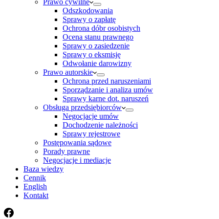
Prawo cywilne
Odszkodowania
Sprawy o zapłatę
Ochrona dóbr osobistych
Ocena stanu prawnego
Sprawy o zasiedzenie
Sprawy o eksmisję
Odwołanie darowizny
Prawo autorskie
Ochrona przed naruszeniami
Sporządzanie i analiza umów
Sprawy karne dot. naruszeń
Obsługa przedsiębiorców
Negocjacje umów
Dochodzenie należności
Sprawy rejestrowe
Postępowania sądowe
Porady prawne
Negocjacje i mediacje
Baza wiedzy
Cennik
English
Kontakt