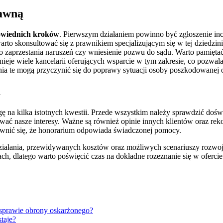
rawną
dpowiednich kroków
. Pierwszym działaniem powinno być zgłoszenie in
arto skonsultować się z prawnikiem specjalizującym się w tej dziedzini
do zaprzestania naruszeń czy wniesienie pozwu do sądu. Warto pamięta
stnieje wiele kancelarii oferujących wsparcie w tym zakresie, co pozw
ia te mogą przyczynić się do poprawy sytuacji osoby poszkodowanej o
h
ę na kilka istotnych kwestii. Przede wszystkim należy sprawdzić doświ
ować nasze interesy. Ważne są również opinie innych klientów oraz re
ewnić się, że honorarium odpowiada świadczonej pomocy.
 działania, przewidywanych kosztów oraz możliwych scenariuszy rozwo
h, dlatego warto poświęcić czas na dokładne rozeznanie się w ofercie
sprawie obrony oskarżonego?
taje?