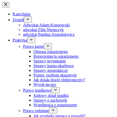
Przejdź
do
treści
Kancelaria
Zespół
Adwokat Adam Krassowski
adwokat Filip Niemczyk
adwokat Paulina Anuszkiewicz
Praktyka
Prawo karne
Obrona oskarżonego
Reprezentacja oskarżonego
Sprawy kryminalne
Sprawy karno-skarbowe
Sprawy gospodarcze
Pomoc osobom skazanym
Jak działa dozór elektroniczny?
Wyrok łączny
Prawo spadkowe
Sądowy dział spadku
Sprawy o zachowek
Współpraca z notariuszem
Prawo rodzinne
Jak wygląda sprawa o rozwód?