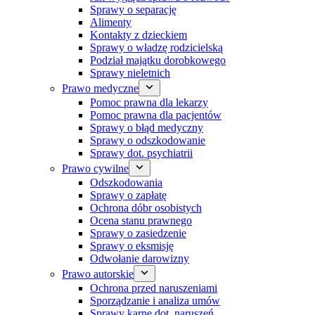
Sprawy o separację
Alimenty
Kontakty z dzieckiem
Sprawy o władzę rodzicielską
Podział majątku dorobkowego
Sprawy nieletnich
Prawo medyczne
Pomoc prawna dla lekarzy
Pomoc prawna dla pacjentów
Sprawy o błąd medyczny
Sprawy o odszkodowanie
Sprawy dot. psychiatrii
Prawo cywilne
Odszkodowania
Sprawy o zapłatę
Ochrona dóbr osobistych
Ocena stanu prawnego
Sprawy o zasiedzenie
Sprawy o eksmisję
Odwołanie darowizny
Prawo autorskie
Ochrona przed naruszeniami
Sporządzanie i analiza umów
Sprawy karne dot. naruszeń