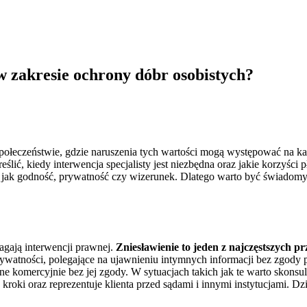
w zakresie ochrony dóbr osobistych?
eczeństwie, gdzie naruszenia tych wartości mogą występować na każd
ić, kiedy interwencja specjalisty jest niezbędna oraz jakie korzyści 
h jak godność, prywatność czy wizerunek. Dlatego warto być świadom
agają interwencji prawnej.
Zniesławienie to jeden z najczęstszych 
 prywatności, polegające na ujawnieniu intymnych informacji bez zgo
e komercyjnie bez jej zgody. W sytuacjach takich jak te warto skonsu
 kroki oraz reprezentuje klienta przed sądami i innymi instytucjami. 