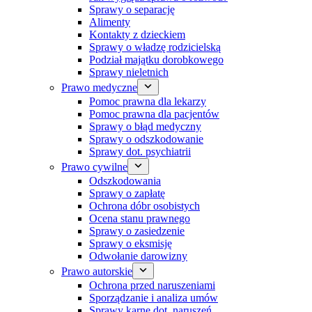
Sprawy o separację
Alimenty
Kontakty z dzieckiem
Sprawy o władzę rodzicielską
Podział majątku dorobkowego
Sprawy nieletnich
Prawo medyczne
Pomoc prawna dla lekarzy
Pomoc prawna dla pacjentów
Sprawy o błąd medyczny
Sprawy o odszkodowanie
Sprawy dot. psychiatrii
Prawo cywilne
Odszkodowania
Sprawy o zapłatę
Ochrona dóbr osobistych
Ocena stanu prawnego
Sprawy o zasiedzenie
Sprawy o eksmisję
Odwołanie darowizny
Prawo autorskie
Ochrona przed naruszeniami
Sporządzanie i analiza umów
Sprawy karne dot. naruszeń