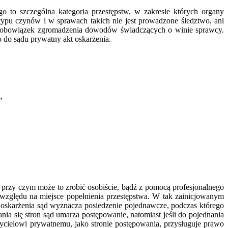
o to szczególna kategoria przestępstw, w zakresie których organy
typu czynów i w sprawach takich nie jest prowadzone śledztwo, ani
wa obowiązek zgromadzenia dowodów świadczących o winie sprawcy.
 do sądu prywatny akt oskarżenia.
,
przy czym może to zrobić osobiście, bądź z pomocą profesjonalnego
względu na miejsce popełnienia przestępstwa. W tak zainicjowanym
 oskarżenia sąd wyznacza posiedzenie pojednawcze, podczas którego
a się stron sąd umarza postępowanie, natomiast jeśli do pojednania
ycielowi prywatnemu, jako stronie postępowania, przysługuje prawo