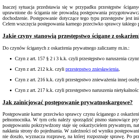
Inaczej sytuacja przedstawia się w przypadku przestępstw ścigan
uprawnione do ścigania nie prowadzą postępowania przygotowawczeg
dochodzenie. Postępowanie dotyczące tego typu przestępstw jest
Celem wszczęcia postępowania karnego przeciwko sprawcy takiego p
Jakie czyny stanowią przestępstwo ścigane z oskarże
Do czynów ściganych z oskarżenia prywatnego zaliczamy m.in.:
Czyn z art. 157 § 2 i 3 k.k. czyli przestępstwo naruszenia czynn
Czyn z art. 212 k.k. czyli
przestępstwo zniesławienia
,
Czyn z art. 216 k.k. czyli przestępstwo znieważenia innej osob
Czyn z art. 217 k.k. czyli przestępstwo naruszenia nietykalności
Jak zainicjować postępowanie prywatnoskargowe?
Postępowanie karne przeciwko sprawcy czynu ściganego z oskarżeni
pełnomocnika. W tym celu należy sporządzić pismo stanowiące pry
postępowaniu pokrzywdzony staje się oskarżycielem prywatnym, nat
nakłania strony do pojednania. W zależności od wyniku postępowani
nie doszło, wyznacza rozprawę, na której rozpoznaje sprawę. Po p