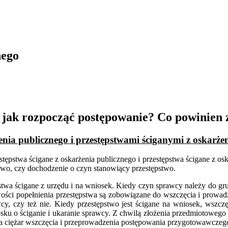
nego
 jak rozpocząć postępowanie? Co powinien 
enia publicznego i przestępstwami ściganymi z oskarż
tępstwa ścigane z oskarżenia publicznego i przestępstwa ścigane z os
ztwo, czy dochodzenie o czyn stanowiący przestępstwo.
pstwa ścigane z urzędu i na wniosek. Kiedy czyn sprawcy należy do gr
wości popełnienia przestępstwa są zobowiązane do wszczęcia i prowadz
y, czy też nie. Kiedy przestępstwo jest ścigane na wniosek, wszczę
 o ściganie i ukaranie sprawcy. Z chwilą złożenia przedmiotowego 
ywa ciężar wszczęcia i przeprowadzenia postępowania przygotowawcz