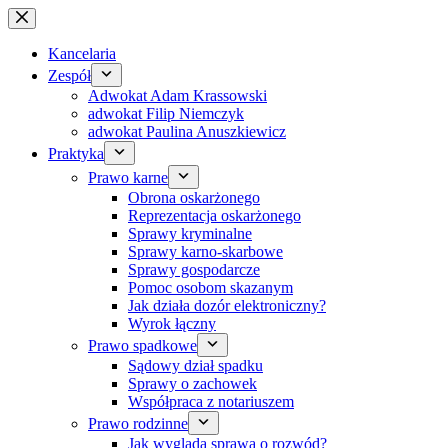
Przejdź
do
treści
Kancelaria
Zespół
Adwokat Adam Krassowski
adwokat Filip Niemczyk
adwokat Paulina Anuszkiewicz
Praktyka
Prawo karne
Obrona oskarżonego
Reprezentacja oskarżonego
Sprawy kryminalne
Sprawy karno-skarbowe
Sprawy gospodarcze
Pomoc osobom skazanym
Jak działa dozór elektroniczny?
Wyrok łączny
Prawo spadkowe
Sądowy dział spadku
Sprawy o zachowek
Współpraca z notariuszem
Prawo rodzinne
Jak wygląda sprawa o rozwód?