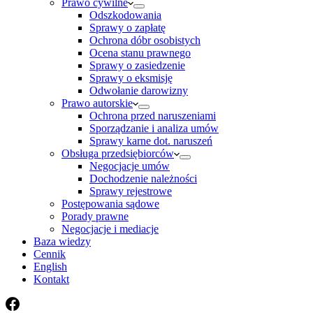
Prawo cywilne
Odszkodowania
Sprawy o zapłatę
Ochrona dóbr osobistych
Ocena stanu prawnego
Sprawy o zasiedzenie
Sprawy o eksmisję
Odwołanie darowizny
Prawo autorskie
Ochrona przed naruszeniami
Sporządzanie i analiza umów
Sprawy karne dot. naruszeń
Obsługa przedsiębiorców
Negocjacje umów
Dochodzenie należności
Sprawy rejestrowe
Postępowania sądowe
Porady prawne
Negocjacje i mediacje
Baza wiedzy
Cennik
English
Kontakt