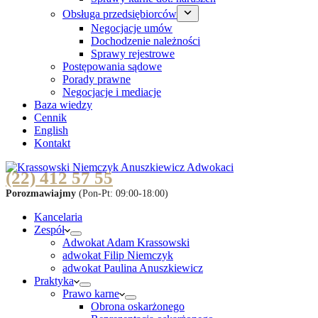
Obsługa przedsiębiorców
Negocjacje umów
Dochodzenie należności
Sprawy rejestrowe
Postępowania sądowe
Porady prawne
Negocjacje i mediacje
Baza wiedzy
Cennik
English
Kontakt
(22) 412 57 55
Porozmawiajmy
(Pon-Pt: 09:00-18:00)
Kancelaria
Zespół
Adwokat Adam Krassowski
adwokat Filip Niemczyk
adwokat Paulina Anuszkiewicz
Praktyka
Prawo karne
Obrona oskarżonego