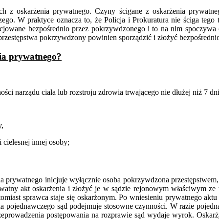
ych z oskarżenia prywatnego. Czyny ścigane z oskarżenia prywatneg
o. W praktyce oznacza to, że Policja i Prokuratura nie ściga tego 
 inicjowane bezpośrednio przez pokrzywdzonego i to na nim spoczy
rzestępstwa pokrzywdzony powinien sporządzić i złożyć bezpośrednio
nia prywatnego?
ości narządu ciała lub rozstroju zdrowia trwającego nie dłużej niż 7 dni
y,
 cielesnej innej osoby;
a prywatnego inicjuje wyłącznie osoba pokrzywdzona przestępstwem, 
watny akt oskarżenia i złożyć je w sądzie rejonowym właściwym ze 
omiast sprawca staje się oskarżonym. Po wniesieniu prywatnego aktu
a pojednawczego sąd podejmuje stosowne czynności. W razie pojednani
rzeprowadzenia postępowania na rozprawie sąd wydaje wyrok. Oskarż