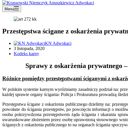
Menu
Przestępstwa ścigane z oskarżenia prywat
KN Adwokaci
3 listopada, 2020
Kodeks karny
Sprawy z oskarżenia prywatnego –
Różnice pomiędzy przestępstwami ściganymi z oskarż
W polskim systemie karnym wyróżniamy zasadniczy podział na: przes
każdej sprawie organy ścigania: Policja i Prokuratura prowadzą śled
Przestępstwa ścigane z oskarżenia publicznego dzielimy na: przestę
powołane do ścigania przestępstw, po powzięciu informacji o możli
osoba pokrzywdzona przestępstwem żąda ścigania i ukarania sprawc
uwarunkowane złożeniem przez osobę uprawnioną stosownego wniosku
ściganych z oskarżenia publicznego to na organach ścigania spocz