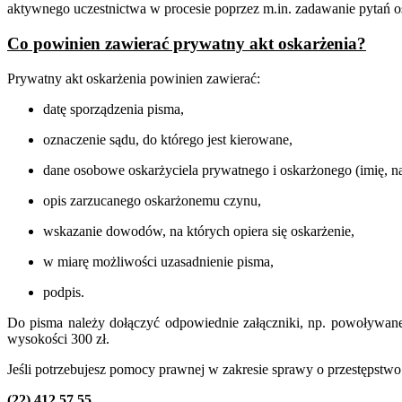
aktywnego uczestnictwa w procesie poprzez m.in. zadawanie pytań
Co powinien zawierać prywatny akt oskarżenia?
Prywatny akt oskarżenia powinien zawierać:
datę sporządzenia pisma,
oznaczenie sądu, do którego jest kierowane,
dane osobowe oskarżyciela prywatnego i oskarżonego (imię, naz
opis zarzucanego oskarżonemu czynu,
wskazanie dowodów, na których opiera się oskarżenie,
w miarę możliwości uzasadnienie pisma,
podpis.
Do pisma należy dołączyć odpowiednie załączniki, np. powoływane 
wysokości 300 zł.
Jeśli potrzebujesz pomocy prawnej w zakresie sprawy o przestępstwo
(22) 412 57 55