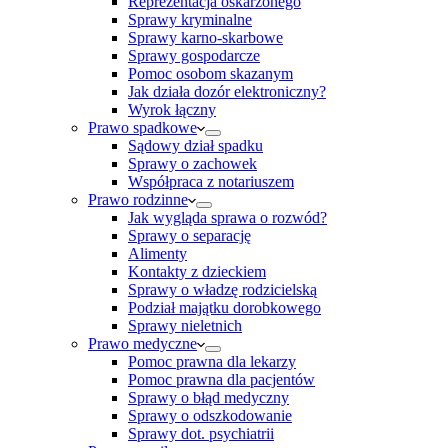
Reprezentacja oskarżonego
Sprawy kryminalne
Sprawy karno-skarbowe
Sprawy gospodarcze
Pomoc osobom skazanym
Jak działa dozór elektroniczny?
Wyrok łączny
Prawo spadkowe
Sądowy dział spadku
Sprawy o zachowek
Współpraca z notariuszem
Prawo rodzinne
Jak wygląda sprawa o rozwód?
Sprawy o separację
Alimenty
Kontakty z dzieckiem
Sprawy o władzę rodzicielską
Podział majątku dorobkowego
Sprawy nieletnich
Prawo medyczne
Pomoc prawna dla lekarzy
Pomoc prawna dla pacjentów
Sprawy o błąd medyczny
Sprawy o odszkodowanie
Sprawy dot. psychiatrii