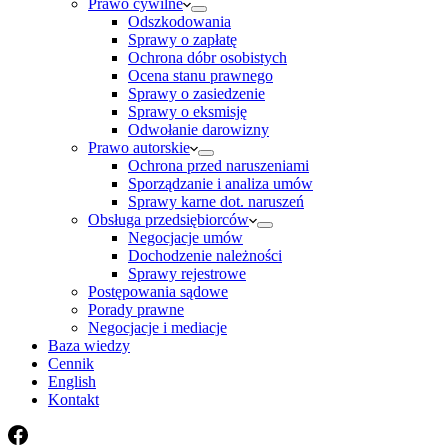
Prawo cywilne
Odszkodowania
Sprawy o zapłatę
Ochrona dóbr osobistych
Ocena stanu prawnego
Sprawy o zasiedzenie
Sprawy o eksmisję
Odwołanie darowizny
Prawo autorskie
Ochrona przed naruszeniami
Sporządzanie i analiza umów
Sprawy karne dot. naruszeń
Obsługa przedsiębiorców
Negocjacje umów
Dochodzenie należności
Sprawy rejestrowe
Postępowania sądowe
Porady prawne
Negocjacje i mediacje
Baza wiedzy
Cennik
English
Kontakt