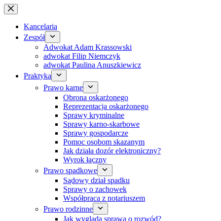
Przejdź
do
treści
Kancelaria
Zespół
Adwokat Adam Krassowski
adwokat Filip Niemczyk
adwokat Paulina Anuszkiewicz
Praktyka
Prawo karne
Obrona oskarżonego
Reprezentacja oskarżonego
Sprawy kryminalne
Sprawy karno-skarbowe
Sprawy gospodarcze
Pomoc osobom skazanym
Jak działa dozór elektroniczny?
Wyrok łączny
Prawo spadkowe
Sądowy dział spadku
Sprawy o zachowek
Współpraca z notariuszem
Prawo rodzinne
Jak wygląda sprawa o rozwód?