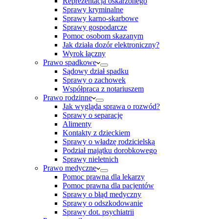
Reprezentacja oskarżonego
Sprawy kryminalne
Sprawy karno-skarbowe
Sprawy gospodarcze
Pomoc osobom skazanym
Jak działa dozór elektroniczny?
Wyrok łączny
Prawo spadkowe
Sądowy dział spadku
Sprawy o zachowek
Współpraca z notariuszem
Prawo rodzinne
Jak wygląda sprawa o rozwód?
Sprawy o separację
Alimenty
Kontakty z dzieckiem
Sprawy o władzę rodzicielską
Podział majątku dorobkowego
Sprawy nieletnich
Prawo medyczne
Pomoc prawna dla lekarzy
Pomoc prawna dla pacjentów
Sprawy o błąd medyczny
Sprawy o odszkodowanie
Sprawy dot. psychiatrii