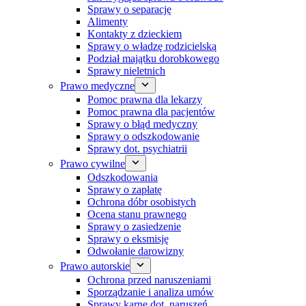
Sprawy o separację
Alimenty
Kontakty z dzieckiem
Sprawy o władzę rodzicielską
Podział majątku dorobkowego
Sprawy nieletnich
Prawo medyczne
Pomoc prawna dla lekarzy
Pomoc prawna dla pacjentów
Sprawy o błąd medyczny
Sprawy o odszkodowanie
Sprawy dot. psychiatrii
Prawo cywilne
Odszkodowania
Sprawy o zapłatę
Ochrona dóbr osobistych
Ocena stanu prawnego
Sprawy o zasiedzenie
Sprawy o eksmisję
Odwołanie darowizny
Prawo autorskie
Ochrona przed naruszeniami
Sporządzanie i analiza umów
Sprawy karne dot. naruszeń