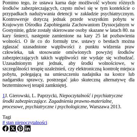
Pomimo tego, że ustawa karna daje możliwość wyboru różnych
środków zabezpieczających, często mówi się w tym kontekście o
przypadkach nadużywania detencji w zakładzie psychiatrycznym.
Kontrowersje dotyczą jednak przede wszystkim pobytu w
Krajowym Ośrodku Zapobiegania Zachowaniom Dyssocjalnym w
Gostyninie, gdzie zostały skierowane osoby skazane w latach 80. na
kary śmierci, następnie zamienione na kary 25 lat pozbawienia
wolności. O ile co do formuły tzw. ustawy o bestiach można
zgłaszać uzasadnione wątpliwości z punktu widzenia praw
człowieka, tak stosowanie omówionych powyżej środków
zabezpieczających takich wątpliwości nie wydaje się wzbudzać.
Uzasadnionym jest jednak, aby środki wolnościowe, w
szczególności terapię uzależnień, czy elektroniczną kontrolę miejsca
pobytu, polegającą na umieszczeniu nadajnika na kostce lub
nadgarstku sprawcy, postrzegać jako skuteczną alternatywę dla
bezterminowej terapii zamkniętej.
1
J. Gierowski, L. Paprzycki,
Niepoczytalność i psychiatryczne
środki zabezpieczające. Zagadnienia prawno-materialne,
procesowe, psychiatryczne i psychologiczne
, Warszawa 2013.
Tagi
#
stan niepoczytalności