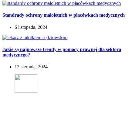
Standrady ochrony małoletnich w placówkach medycznych
6 listopada, 2024
Jakie są najnowsze trendy w pomocy prawnej dla sektora
medycznego?
12 sierpnia, 2024
Kancelaria Adwokacka Krassowski Niemczyk Adwokaci s.c. w Warszawie
istnieje od 2010 roku.
Obsługujemy osoby fizyczne oraz podmioty gospodarcze w całej Polsce.
Kancelaria Adwokacka
KN Adwokaci