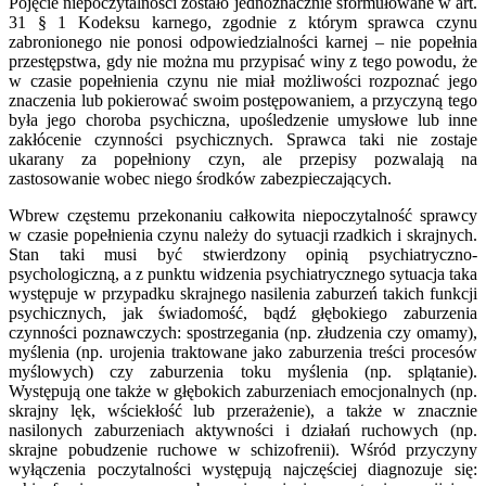
Pojęcie niepoczytalności zostało jednoznacznie sformułowane w art.
31
§
1 Kodeksu karnego, zgodnie z którym sprawca czynu
zabronionego nie ponosi odpowiedzialności karnej – nie popełnia
przestępstwa, gdy nie można mu przypisać winy z tego powodu, że
w czasie popełnienia czynu nie miał możliwości rozpoznać jego
znaczenia lub pokierować swoim postępowaniem, a przyczyną tego
była jego choroba psychiczna, upośledzenie umysłowe lub inne
zakłócenie czynności psychicznych. Sprawca taki nie zostaje
ukarany za popełniony czyn, ale przepisy pozwalają na
zastosowanie wobec niego środków zabezpieczających.
Wbrew częstemu przekonaniu całkowita niepoczytalność sprawcy
w czasie popełnienia czynu należy do sytuacji rzadkich i skrajnych.
Stan taki musi być stwierdzony opinią psychiatryczno-
psychologiczną, a z punktu widzenia psychiatrycznego sytuacja taka
występuje w przypadku skrajnego nasilenia zaburzeń takich funkcji
psychicznych, jak świadomość, bądź głębokiego zaburzenia
czynności poznawczych: spostrzegania (np. złudzenia czy omamy),
myślenia (np. urojenia traktowane jako zaburzenia treści procesów
myślowych) czy zaburzenia toku myślenia (np. splątanie).
Występują one także w głębokich zaburzeniach emocjonalnych (np.
skrajny lęk, wściekłość lub przerażenie), a także w znacznie
nasilonych zaburzeniach aktywności i działań ruchowych (np.
skrajne pobudzenie ruchowe w schizofrenii). Wśród przyczyny
wyłączenia poczytalności występują najczęściej diagnozuje się: