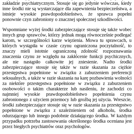
zakładzie psychiatrycznym. Stosuje się go jedynie wówczas, kiedy
inne środki nie są wystarczające dla zapewnienia bezpieczeństwa, a
istnieje wysokie prawdopodobieństwo, że sprawca popełni
ponownie czyn zabroniony o znacznej społecznej szkodliwości.
Wspomniane wyżej środki zabezpieczające stosuje się także wobec
innych grup sprawców, którzy jednak mogą równocześnie podlegać
karom, w szczególności karze więzienia. Mowa tu sprawcach, u
których wystąpiła w czasie czynu ograniczona poczytalność, to
znaczy mieli istotnie ograniczoną zdolność rozpoznawania
znaczenia czynu ze względu na zakłócenie funkcji psychicznych,
ale nie nastąpiło całkowite jej zniesienie. Nadto środki
zabezpieczające stosuje się także w razie skazania za ciężkie
przestępstwa popełnione w związku z zaburzeniem preferencji
seksualnych, a także w razie skazania na karę pozbawienia wolności
za niektóre przestępstwa popełnione w związku z zaburzeniem
osobowości o takim charakterze lub nasileniu, że zachodzi co
najmniej wysokie prawdopodobieństwo popełnienia czynu
zabronionego z użyciem przemocy lub groźbą jej użycia. Wreszcie,
środki zabezpieczające stosuje się w razie skazania za przestępstwo
popełnione w związku z uzależnieniem od alkoholu, środka
odurzającego lub innego podobnie działającego środka. W każdym
przypadku potrzeba zastosowania określonego środka oceniana jest
przez biegłych psychiatrów oraz psychologów.