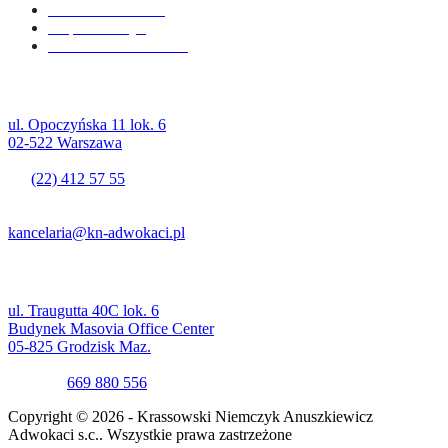
Adam Krassowski
Filip Niemczyk
Paulina Anuszkiewicz
Adwokat Warszawa Mokotów
ul. Opoczyńska 11 lok. 6
02-522 Warszawa
tel.
(22) 412 57 55
fax (22) 412 57 22
kancelaria@kn-adwokaci.pl
Adwokat Grodzisk Mazowiecki
ul. Traugutta 40C lok. 6
Budynek Masovia Office Center
05-825 Grodzisk Maz.
tel. kom.
669 880 556
Copyright © 2026 - Krassowski Niemczyk Anuszkiewicz
Adwokaci s.c.. Wszystkie prawa zastrzeżone