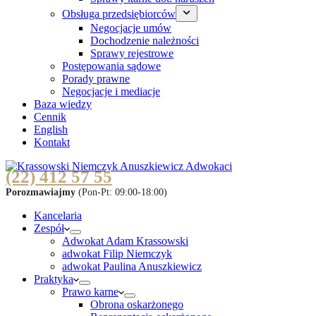
Obsługa przedsiębiorców
Negocjacje umów
Dochodzenie należności
Sprawy rejestrowe
Postępowania sądowe
Porady prawne
Negocjacje i mediacje
Baza wiedzy
Cennik
English
Kontakt
(22) 412 57 55
Porozmawiajmy
(Pon-Pt: 09:00-18:00)
Kancelaria
Zespół
Adwokat Adam Krassowski
adwokat Filip Niemczyk
adwokat Paulina Anuszkiewicz
Praktyka
Prawo karne
Obrona oskarżonego