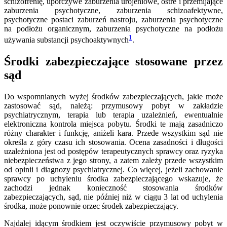
schizofrenię, uporczywe zaburzenia urojeniowe, ostre i przemijające
zaburzenia psychotyczne, zaburzenia schizoafektywne,
psychotyczne postaci zaburzeń nastroju, zaburzenia psychotyczne
na podłożu organicznym, zaburzenia psychotyczne na podłożu
1
używania substancji psychoaktywnych
.
Środki zabezpieczające stosowane przez
sąd
Do wspomnianych wyżej środków zabezpieczających, jakie może
zastosować sąd, należą: przymusowy pobyt w zakładzie
psychiatrycznym, terapia lub terapia uzależnień, ewentualnie
elektroniczna kontrola miejsca pobytu. Środki te mają zasadniczo
różny charakter i funkcję, aniżeli kara. Przede wszystkim sąd nie
określa z góry czasu ich stosowania. Ocena zasadności i długości
uzależniona jest od postępów terapeutycznych sprawcy oraz ryzyka
niebezpieczeństwa z jego strony, a zatem zależy przede wszystkim
od opinii i diagnozy psychiatrycznej. Co więcej, jeżeli zachowanie
sprawcy po uchyleniu środka zabezpieczającego wskazuje, że
zachodzi jednak konieczność stosowania środków
zabezpieczających, sąd, nie później niż w ciągu 3 lat od uchylenia
środka, może ponownie orzec środek zabezpieczający.
Najdalej idącym środkiem jest oczywiście przymusowy pobyt w